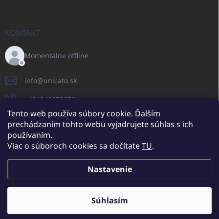
KONTAKT
Momentálne offline
info
@
unicato.sk
+421940652650
Tento web používa súbory cookie. Ďalším
prechádzaním tohto webu vyjadrujete súhlas s ich
používaním.
UNICATO.sk
UNICATOshop.cz
UNICATO.at
UNICATO.hu
Viac o súboroch cookies sa dočítate
TU
.
UNICATOshop.pl
UNICATOshop.de
Nastavenie
Copyright 2026
UNICATO.sk
. Všetky práva vyhradené.
Upraviť nastavenie
cookies
Súhlasím
Dodatočné zľavy pre VO odberateľov (pri minimálnej objednávke 400
EUR)
✕
Vytvoril Shoptet
Viac info