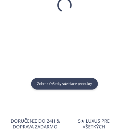
JARDIN MED
MED
€0,55
€0,54
€0,45 bez DPH
€0,44 bez DPH
Do košíka
Do košíka
Zobraziť všetky súvisiace produkty
DORUČENIE DO 24H &
5★ LUXUS PRE
DOPRAVA ZADARMO
VŠETKÝCH