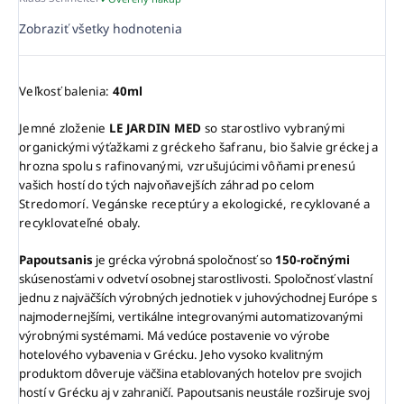
Zobraziť všetky hodnotenia
Veľkosť balenia:
40ml
Jemné zloženie
LE JARDIN MED
so starostlivo vybranými
organickými výťažkami z gréckeho šafranu, bio šalvie gréckej a
hrozna spolu s rafinovanými, vzrušujúcimi vôňami prenesú
vašich hostí do tých najvoňavejších záhrad po celom
Stredomorí. Vegánske receptúry a ekologické, recyklované a
recyklovateľné obaly.
Papoutsanis
je grécka výrobná spoločnosť so
150-ročnými
skúsenosťami v odvetví osobnej starostlivosti. Spoločnosť vlastní
jednu z najväčších výrobných jednotiek v juhovýchodnej Európe s
najmodernejšími, vertikálne integrovanými automatizovanými
výrobnými systémami. Má vedúce postavenie vo výrobe
hotelového vybavenia v Grécku. Jeho vysoko kvalitným
produktom dôveruje väčšina etablovaných hotelov pre svojich
hostí v Grécku aj v zahraničí. Papoutsanis neustále rozširuje svoj