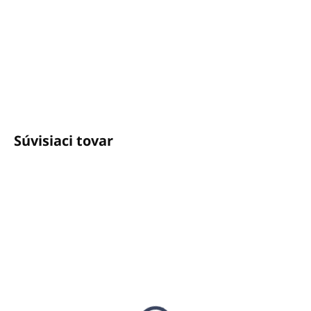
Potrebujete poradiť?
+421940652650
info@unicato.sk
Súvisiaci tovar
SKLADOM
SKLADOM
(492 KS)
(1027 KS)
Kondicionér 25ml LE
Mydlo 35g LE JARDIN