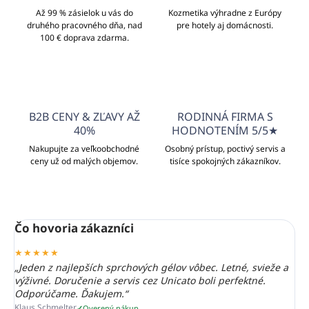
Až 99 % zásielok u vás do
Kozmetika výhradne z Európy
druhého pracovného dňa, nad
pre hotely aj domácnosti.
100 € doprava zdarma.
B2B CENY & ZĽAVY AŽ
RODINNÁ FIRMA S
40%
HODNOTENÍM 5/5★
Nakupujte za veľkoobchodné
Osobný prístup, poctivý servis a
ceny už od malých objemov.
tisíce spokojných zákazníkov.
Čo hovoria zákazníci
★★★★★
„Jeden z najlepších sprchových gélov vôbec. Letné, svieže a
výživné. Doručenie a servis cez Unicato boli perfektné.
Odporúčame. Ďakujem.“
Klaus Schmelter
Overený nákup