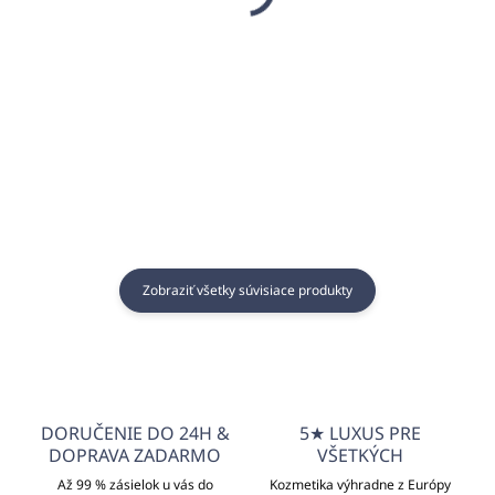
€0,55
€0,54
€0,45 bez DPH
€0,44 bez DPH
Do košíka
Do košíka
Zobraziť všetky súvisiace produkty
DORUČENIE DO 24H &
5★ LUXUS PRE
DOPRAVA ZADARMO
VŠETKÝCH
Až 99 % zásielok u vás do
Kozmetika výhradne z Európy