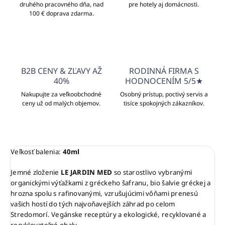
druhého pracovného dňa, nad
pre hotely aj domácnosti.
100 € doprava zdarma.
B2B CENY & ZĽAVY AŽ
RODINNÁ FIRMA S
40%
HODNOCENÍM 5/5★
Nakupujte za veľkoobchodné
Osobný prístup, poctivý servis a
ceny už od malých objemov.
tisíce spokojných zákazníkov.
Veľkosť balenia:
40ml
Jemné zloženie
LE JARDIN MED
so starostlivo vybranými
organickými výťažkami z gréckeho šafranu, bio šalvie gréckej a
hrozna spolu s rafinovanými, vzrušujúcimi vôňami prenesú
vašich hostí do tých najvoňavejších záhrad po celom
Stredomorí. Vegánske receptúry a ekologické, recyklované a