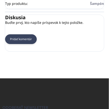
Typ produktu
:
Šampón
Diskusia
Buďte prvý, kto napíše príspevok k tejto položke.
Pridať komentár
Z
á
p
ä
t
i
ODOBERAŤ NEWSLETTER