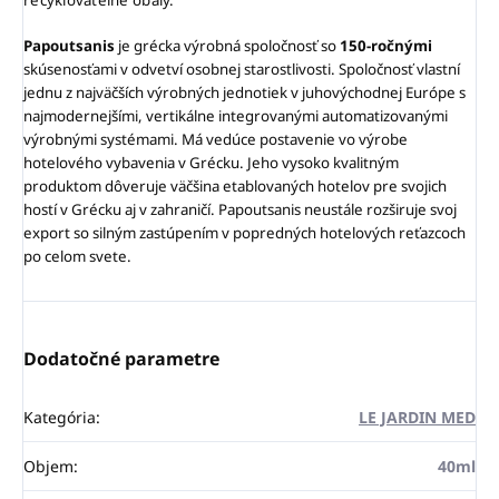
recyklovateľné obaly.
Papoutsanis
je grécka výrobná spoločnosť so
150-ročnými
skúsenosťami v odvetví osobnej starostlivosti. Spoločnosť vlastní
jednu z najväčších výrobných jednotiek v juhovýchodnej Európe s
najmodernejšími, vertikálne integrovanými automatizovanými
výrobnými systémami. Má vedúce postavenie vo výrobe
hotelového vybavenia v Grécku. Jeho vysoko kvalitným
produktom dôveruje väčšina etablovaných hotelov pre svojich
hostí v Grécku aj v zahraničí. Papoutsanis neustále rozširuje svoj
export so silným zastúpením v popredných hotelových reťazcoch
po celom svete.
Dodatočné parametre
Kategória
:
LE JARDIN MED
Objem
:
40ml