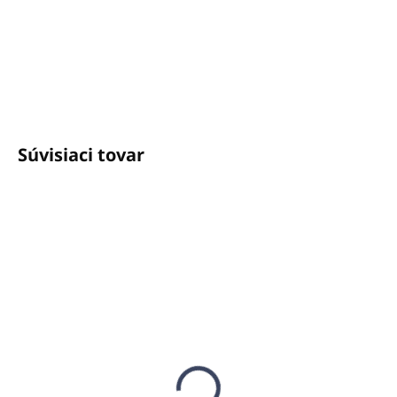
+421940652650
info@unicato.sk
Súvisiaci tovar
SKLADOM
SKLADOM
(492 KS)
(1027 KS)
Kondicionér 25ml LE
Mydlo 35g LE JARDIN
JARDIN MED
MED