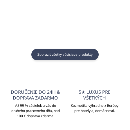
Zobraziť všetky súvisiace produkty
DORUČENIE DO 24H &
5★ LUXUS PRE
DOPRAVA ZADARMO
VŠETKÝCH
Až 99 % zásielok u vás do
Kozmetika výhradne z Európy
druhého pracovného dňa, nad
pre hotely aj domácnosti.
100 € doprava zdarma.