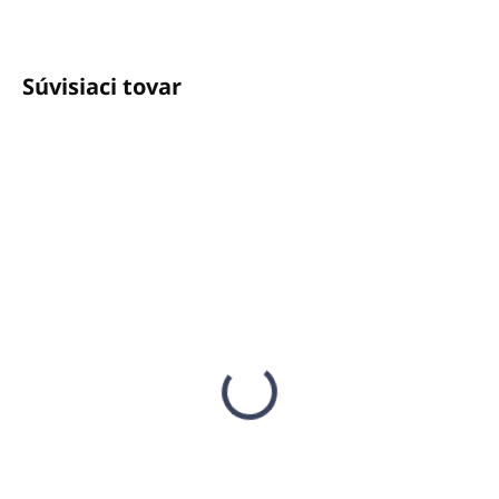
Súvisiaci tovar
NA OBJEDNÁVKU
SKLADOM
(5 KS)
Parafín na zábaly,
Francúzsky biely íl
perličky, 52°C, 1kg -
10kg - GAIA SPA
PHARMA
€95,84
€14,83
€77,92 bez DPH
€12,06 bez DPH
Do košíka
Detail