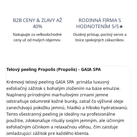
B2B CENY & ZĽAVY AŽ
RODINNÁ FIRMA S
40%
HODNOTENÍM 5/5★
Nakupujte za veľkoobchodné
Osobný prístup, poctivý servis a
ceny už od malých objemov.
tisíce spokojných zákazníkov.
Telový peeling Propolis (Propolis) - GAIA SPA
Krémový telový peeling GAIA SPA prináša luxusný
exfoliačný zážitok s bohatým zložením na báze emulzie.
Naplnený prírodnými marhuľovými zrnami jemne
odstraňuje odumreté kožné bunky, zatiaľ čo výživné oleje
zanechávajú pokožku jemnú, hladkú a hlboko hydratovanú.
Tento všestranný peeling je ideálny na profesionálne
použitie, zdokonaľuje rituály svojím jemným, ale účinným
exfoliačným účinkom a relaxačnou vôňou, čím zaisťuje
omladzujúci zážitok pre každého klienta.