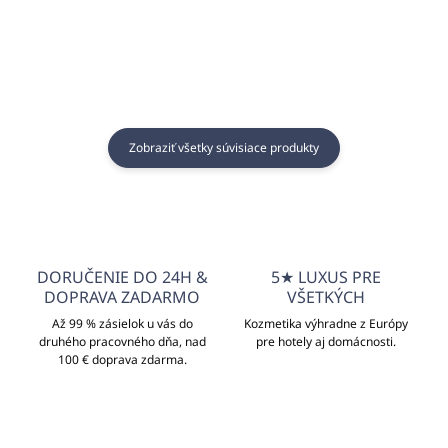
Zobraziť všetky súvisiace produkty
DORUČENIE DO 24H &
5★ LUXUS PRE
DOPRAVA ZADARMO
VŠETKÝCH
Až 99 % zásielok u vás do
Kozmetika výhradne z Európy
druhého pracovného dňa, nad
pre hotely aj domácnosti.
100 € doprava zdarma.