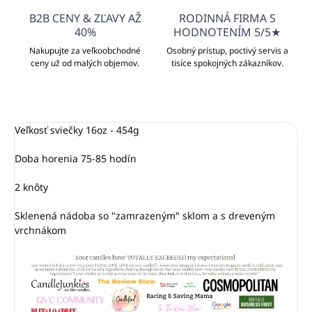
B2B CENY & ZĽAVY AŽ
RODINNÁ FIRMA S
40%
HODNOTENÍM 5/5★
Nakupujte za veľkoobchodné
Osobný prístup, poctivý servis a
ceny už od malých objemov.
tisíce spokojných zákazníkov.
Veľkosť sviečky 16oz - 454g
Doba horenia 75-85 hodín
2 knôty
Sklenená nádoba so "zamrazeným" sklom a s dreveným
vrchnákom