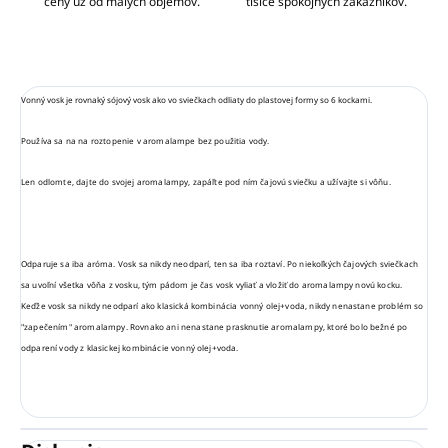
ceny už od malých objemov.
tisíce spokojných zákazníkov.
Vonný vosk je rovnaký sójový vosk ako vo sviečkach odliaty do plastovej formy so 6 kockami.
Používa sa na na roztopenie v aromalampe bez použitia vody.
Len odlomte, dajte do svojej aromalampy, zapáľte pod ním čajovú sviečku a užívajte si vôňu.
Odparuje sa iba aróma. Vosk sa nikdy neodparí, ten sa iba roztaví. Po niekoľkých čajových sviečkach
sa uvoľní všetka vôňa z vosku, tým pádom je čas vosk vyliať a vložiť do aromalampy novú kocku.
Keďže vosk sa nikdy neodparí ako klasická kombinácia vonný olej+voda, nikdy nenastane problém so
"zapečením" aromalampy. Rovnako ani nenastane prasknutie aromalampy, ktoré bolo bežné po
odparení vody z klasickej kombinácie vonný olej+voda.