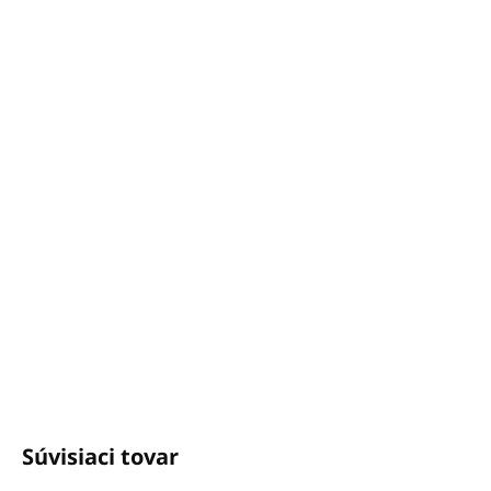
cena:
Vôňa Eukalyptu zmiešaná s vôňou Levandule je mix tých
najobľúbenejších vôní vôbec. Spolu tvoria neodolateľnú
harmóniu, ktorá vám prevonia celý byt či dom.
DETAILNÉ INFORMÁCIE
OPÝTAŤ SA
STRÁŽIŤ
Potrebujete poradiť?
+421940652650
info@unicato.sk
Súvisiaci tovar