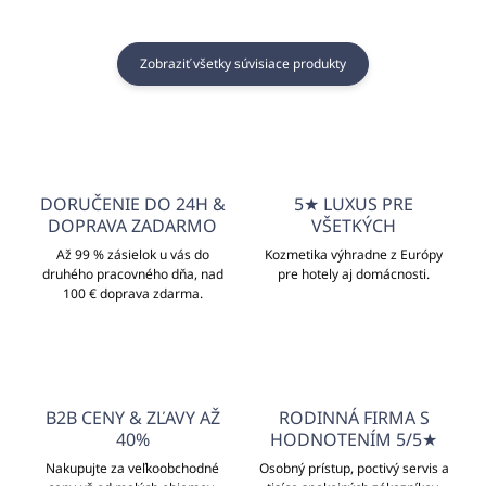
Zobraziť všetky súvisiace produkty
DORUČENIE DO 24H &
5★ LUXUS PRE
DOPRAVA ZADARMO
VŠETKÝCH
Až 99 % zásielok u vás do
Kozmetika výhradne z Európy
druhého pracovného dňa, nad
pre hotely aj domácnosti.
100 € doprava zdarma.
B2B CENY & ZĽAVY AŽ
RODINNÁ FIRMA S
40%
HODNOTENÍM 5/5★
Nakupujte za veľkoobchodné
Osobný prístup, poctivý servis a