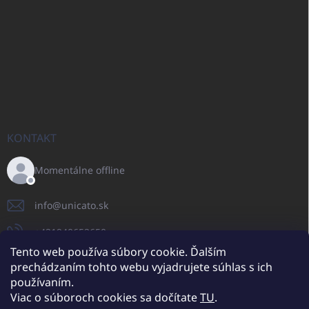
KONTAKT
Momentálne offline
info
@
unicato.sk
+421940652650
Tento web používa súbory cookie. Ďalším
prechádzaním tohto webu vyjadrujete súhlas s ich
používaním.
UNICATO.sk
UNICATOshop.cz
UNICATO.at
UNICATO.hu
Viac o súboroch cookies sa dočítate
TU
.
UNICATOshop.pl
UNICATOshop.de