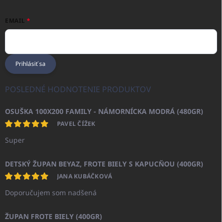
EMAIL
Prihlásiť sa
POSLEDNÉ HODNOTENIE PRODUKTOV
OSUŠKA 100X200 FAMILY - NÁMORNÍCKA MODRÁ (480GR)
PAVEL ČÍŽEK
Super
DETSKÝ ŽUPAN BEYAZ, FROTE BIELY S KAPUCŇOU (400GR)
JANA KUBÁČKOVÁ
Doporučujem som nadšená
ŽUPAN FROTE BIELY (400GR)