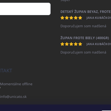
JANA KUBÁČKO
Doporučujem som nadšená
ŽUPAN FROTE BIELY (400GR)
JANA KUBÁČKO
Doporučujem som nadšená
TAKT
Momentálne offline
info
@
unicato.sk
+421940652650