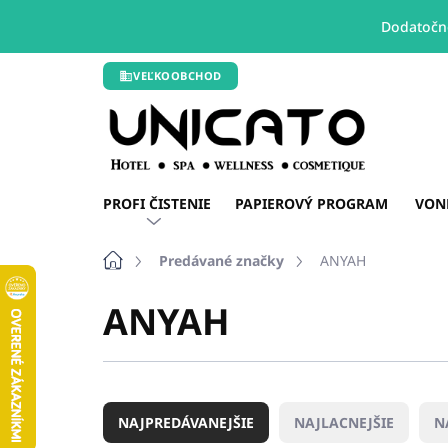
Dodatočné
Prejsť
VEĽKOOBCHOD
na
obsah
PROFI ČISTENIE
PAPIEROVÝ PROGRAM
VON
Domov
Predávané značky
ANYAH
ANYAH
R
a
NAJPREDÁVANEJŠIE
NAJLACNEJŠIE
N
d