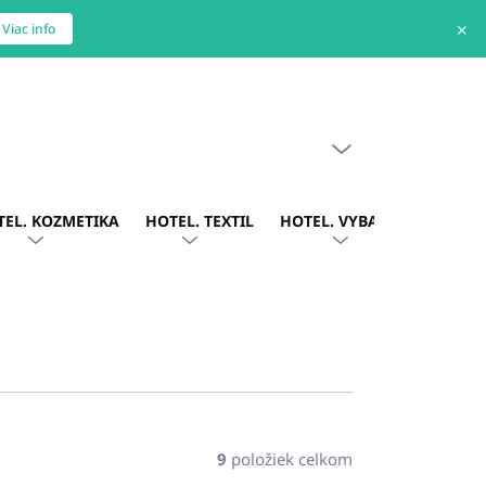
✕
Viac info
PRÁZDNY KOŠÍK
NÁKUPNÝ
KOŠÍK
TEL. KOZMETIKA
HOTEL. TEXTIL
HOTEL. VYBAVENIE
OBLE
9
položiek celkom