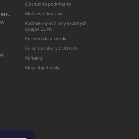
Obchodné podmienky
Možnosti dopravy
DETSKÝ ŽUPAN BEYAZ, FROTE BIELY S KAPUCŇOU (400GR)
VÁ
Podmienky ochrany osobných
údajov GDPR
Reklamácia a záruka
Čo sú to súbory COOKIES
VÁ
Kontakty
Moja objednávka