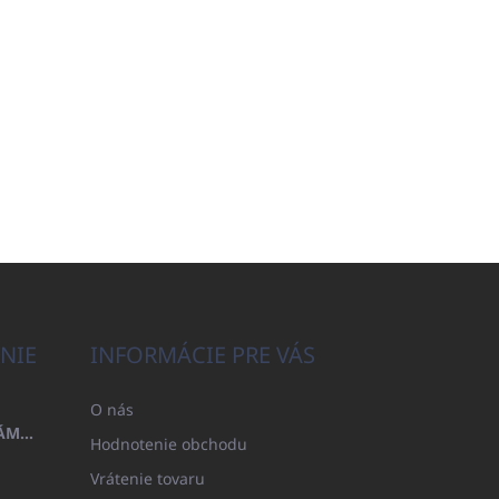
NIE
INFORMÁCIE PRE VÁS
O nás
OSUŠKA 100X200 FAMILY - NÁMORNÍCKA MODRÁ (480GR)
Hodnotenie obchodu
Vrátenie tovaru