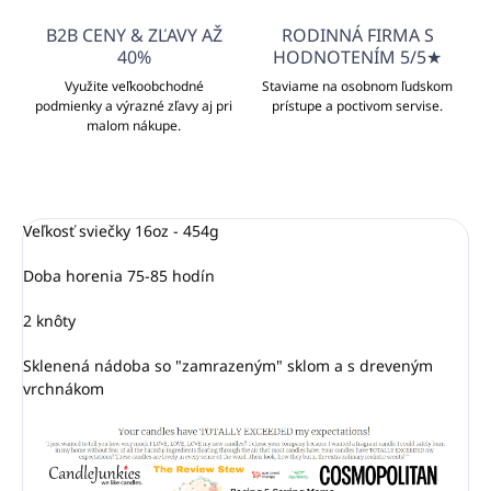
B2B CENY & ZĽAVY AŽ
RODINNÁ FIRMA S
40%
HODNOTENÍM 5/5★
Využite veľkoobchodné
Staviame na osobnom ľudskom
podmienky a výrazné zľavy aj pri
prístupe a poctivom servise.
malom nákupe.
Veľkosť sviečky 16oz - 454g
Doba horenia 75-85 hodín
2 knôty
Sklenená nádoba so "zamrazeným" sklom a s dreveným
vrchnákom