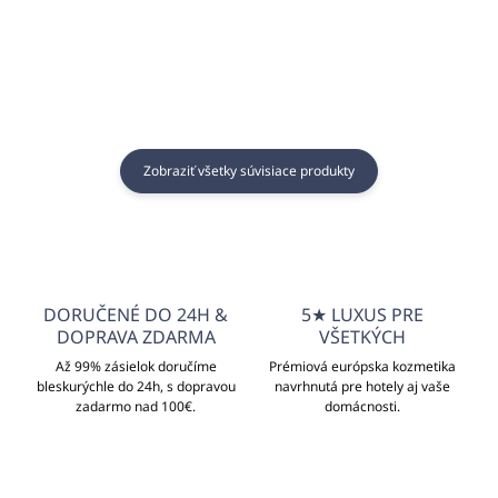
Zobraziť všetky súvisiace produkty
DORUČENÉ DO 24H &
5★ LUXUS PRE
DOPRAVA ZDARMA
VŠETKÝCH
Až 99% zásielok doručíme
Prémiová európska kozmetika
bleskurýchle do 24h, s dopravou
navrhnutá pre hotely aj vaše
zadarmo nad 100€.
domácnosti.