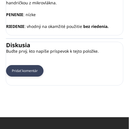
handričkou z mikrovlákna.
PENENIE
: nízke
RIEDENIE
: vhodný na okamžité použitie
bez riedenia.
Diskusia
Buďte prvý, kto napíše príspevok k tejto položke.
Pridať komentár
Z
á