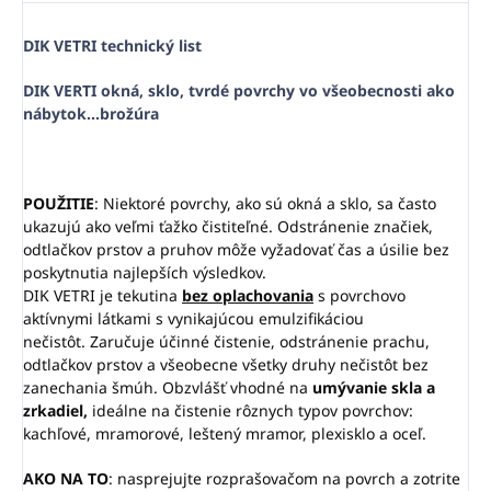
DIK VETRI technický list
DIK VERTI okná, sklo, tvrdé povrchy vo všeobecnosti ako
nábytok...brožúra
POUŽITIE
: Niektoré povrchy, ako sú okná a sklo, sa často
ukazujú ako veľmi ťažko čistiteľné. Odstránenie značiek,
odtlačkov prstov a pruhov môže vyžadovať čas a úsilie bez
poskytnutia najlepších výsledkov.
DIK VETRI je tekutina
bez oplachovania
s povrchovo
aktívnymi látkami s vynikajúcou emulzifikáciou
nečistôt. Zaručuje účinné čistenie, odstránenie prachu,
odtlačkov prstov a všeobecne všetky druhy nečistôt bez
zanechania šmúh. Obzvlášť vhodné na
umývanie skla a
zrkadiel,
ideálne na čistenie rôznych typov povrchov:
kachľové, mramorové, leštený mramor, plexisklo a oceľ.
AKO NA TO
: nasprejujte rozprašovačom na povrch a zotrite