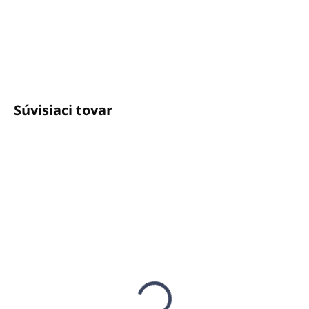
+421940652650
info@unicato.sk
Súvisiaci tovar
SKLADOM
(2 KS)
SKLADOM
(76 KS)
Zmiešavač na 4
DIK VETRI 750ml-
čistiace prostriedky,
čistenie okien a skla,