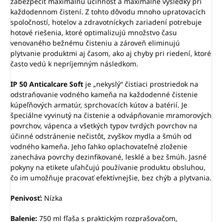
zabezpečiť maximálnu účinnosť a maximálne výsledky pri
každodennom čistení. Z tohto dôvodu mnoho upratovacích
spoločností, hotelov a zdravotníckych zariadení potrebuje
hotové riešenia, ktoré optimalizujú množstvo času
venovaného bežnému čisteniu a zároveň eliminujú
plytvanie produktmi aj časom, ako aj chyby pri riedení, ktoré
často vedú k nepríjemným následkom.
IP 50 Anticalcare Soft
je „nekyslý“ čistiaci prostriedok na
odstraňovanie vodného kameňa na každodenné čistenie
kúpeľňových armatúr, sprchovacích kútov a batérií. Je
špeciálne vyvinutý na čistenie a odvápňovanie mramorových
povrchov, vápenca a všetkých typov tvrdých povrchov na
účinné odstránenie nečistôt, zvyškov mydla a šmúh od
vodného kameňa. Jeho ľahko oplachovateľné zloženie
zanecháva povrchy dezinfikované, lesklé a bez šmúh. Jasné
pokyny na etikete uľahčujú používanie produktu obsluhou,
čo im umožňuje pracovať efektívnejšie, bez chýb a plytvania.
Penivosť:
Nízka
Balenie:
750 ml fľaša s praktickým rozprašovačom,