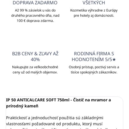
DOPRAVA ZADARMO
VŠETKÝCH
Až 99 % zásielok u vás do
Kozmetika výhradne z Európy
druhého pracovného dňa, nad
pre hotely aj domácnosti.
100 € doprava zdarma.
B2B CENY & ZĽAVY AŽ
RODINNÁ FIRMA S
40%
HODNOTENÍM 5/5★
Nakupujte za veľkoobchodné
Osobný prístup, poctivý servis a
ceny už od malých objemov.
tisíce spokojných zákazníkov.
IP 50 ANTICALCARE SOFT 750ml - Čistič na mramor a
prírodný kameň
Praktickosť a jednoduchosť použitia sú základnými
vlastnosťami požadované od produktu, ktorý musí