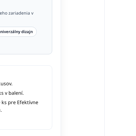
ieho zariadenia v
niverzálny dizajn
usov.
s v balení.
 ks pre Efektívne
.