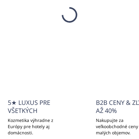
SKLADOM
SKLA
(4310 KS)
(>500
ntálna sada (DENTAL
Hygienická sada (VANI
T) PURITY WHITE
KIT) PURITY WHITE
,67
€0,23
54 bez DPH
€0,19 bez DPH
Do košíka
Do košíka
5★ LUXUS PRE
B2B CENY & Z
VŠETKÝCH
AŽ 40%
Kozmetika výhradne z
Nakupujte za
Európy pre hotely aj
veľkoobchodné ceny
domácnosti.
malých objemov.