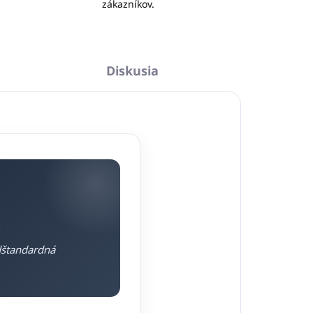
zákazníkov.
Diskusia
E
adštandardná