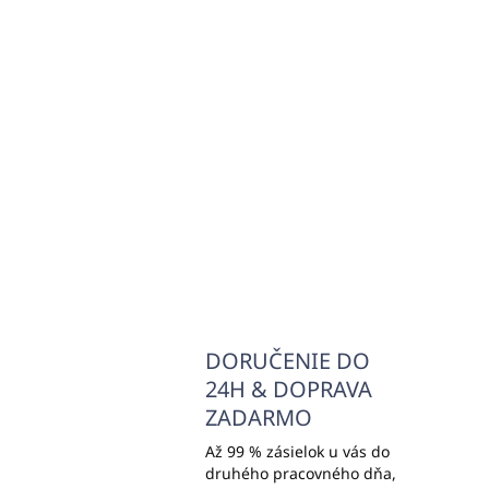
SKLADOM
(>5000 KS)
Hrebeň (HAIR COMB)
De
PURITY WHITE
KI
€0,22
€0
€0,18 bez DPH
€0,
Do košíka
DORUČENIE DO
24H & DOPRAVA
ZADARMO
Až 99 % zásielok u vás do
druhého pracovného dňa,