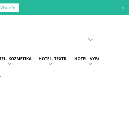
✕
Viac info
PRÁZDNY KOŠÍK
NÁKUPNÝ
KOŠÍK
TEL. KOZMETIKA
HOTEL. TEXTIL
HOTEL. VYBAVENIE
OBLE
E