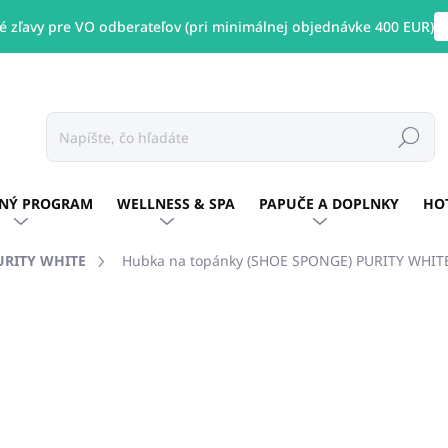
 zľavy pre VO odberateľov (pri minimálnej objednávke 400 EUR)
Hľadať
NÝ PROGRAM
WELLNESS & SPA
PAPUČE A DOPLNKY
HO
URITY WHITE
Hubka na topánky (SHOE SPONGE) PURITY WHIT
otenia
ZNAČKA:
PURITY WHITE
€0,22
/ ks
€0,18 bez DPH
Jednotková
SKLADOM
(>5000 KS)
cena: