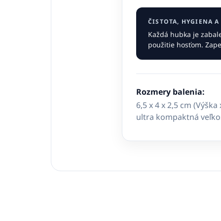
ČISTOTA, HYGIENA 
Každá hubka je zabale
použitie hosťom. Zapeč
Rozmery balenia:
6,5 x 4 x 2,5 cm (Výška 
ultra kompaktná veľko