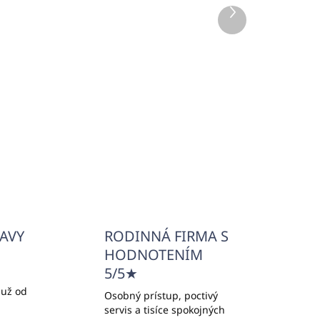
DOM
SKLADOM
Ďalší
0 KS)
(>5000 KS)
produkt
TY
Minišitie (SEWING KIT)
PURITY WHITE
€0,17
€0,14 bez DPH
Do košíka
ĽAVY
RODINNÁ FIRMA S
HODNOTENÍM
5/5★
 už od
Osobný prístup, poctivý
servis a tisíce spokojných