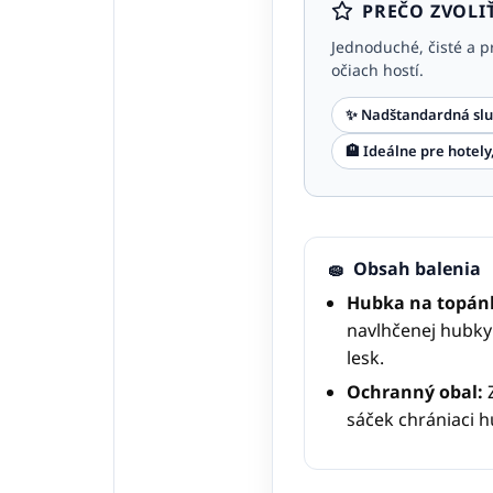
PREČO ZVOLI
Jednoduché, čisté a p
očiach hostí.
✨ Nadštandardná slu
🏨 Ideálne pre hotely
🧽
Obsah balenia
Hubka na topán
navlhčenej hubky 
lesk.
Ochranný obal:
Z
sáček chrániaci 