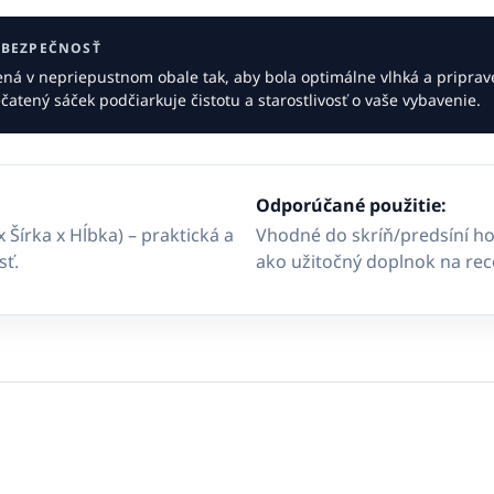
A BEZPEČNOSŤ
ná v nepriepustnom obale tak, aby bola optimálne vlhká a pripra
atený sáček podčiarkuje čistotu a starostlivosť o vaše vybavenie.
Odporúčané použitie:
x Šírka x Hĺbka) – praktická a
Vhodné do skríň/predsíní ho
sť.
ako užitočný doplnok na rece