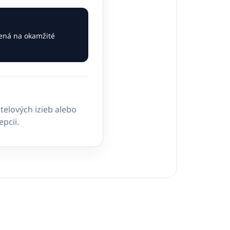
vená na okamžité
telových izieb alebo
pcii.