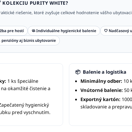
Ť KOLEKCIU PURITY WHITE?
raktické riešenie, ktoré zvyšuje celkové hodnotenie vášho ubytovac
žba pre hostí
🧼 Individuálne hygienické balenie
🤍 Nadčasový u
, penzióny aj biznis ubytovanie
📦
Balenie a logistika
ky:
1 ks špeciálne
Minimálny odber:
10 k
na okamžité čistenie a
Vnútorné balenie:
50 k
Exportný kartón:
1000
apečatený hygienický
skladovanie a prepravu
hubku pred vyschnutím.