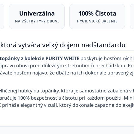
Univerzálna
100% Čistota
NA VŠETKY TYPY OBUVI
HYGIENICKÉ BALENIE
 ktorá vytvára veľký dojem nadštandardu
topánky z kolekcie PURITY WHITE
poskytuje hosťom rýchl
e úpravu obuvi pred dôležitým stretnutím či prechádzkou. 
ávate hosťom najavo, že dbáte na ich dokonale upravený zj
vlhčenej hubky na topánky, ktorá je samostatne zabalená v
 zaručuje 100% bezpečnosť a čistotu pri každom použití. Mini
prináša elegantný vizuál, ktorý dokonale zapadne do akejko