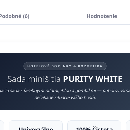
Podobné (6)
Hodnotenie
HOTELOVÉ DOPLNKY & KOZMETIKA
Sada minišitia
PURITY WHITE
ijacia sada s farebnými niťami, ihlou a gombíkmi — pohotovost
nečakané situácie vášho hosťa.
Univerzálne
100% Čistota