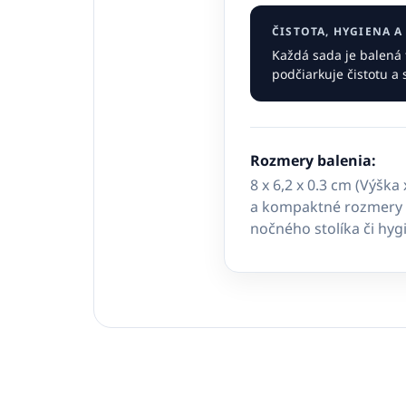
ČISTOTA, HYGIENA 
Každá sada je balená 
podčiarkuje čistotu a s
Rozmery balenia:
8 x 6,2 x 0.3 cm (Výška 
a kompaktné rozmery i
nočného stolíka či hyg