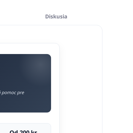
Diskusia
ná pomoc pre
Od 200 ks