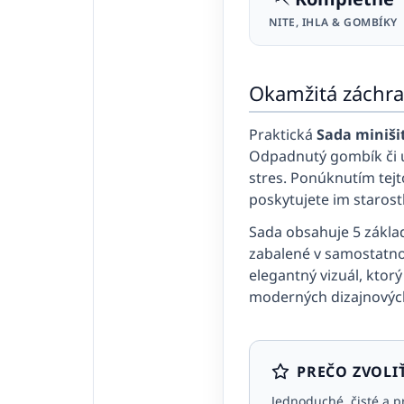
NITE, IHLA & GOMBÍKY
Okamžitá záchra
Praktická
Sada miniši
Odpadnutý gombík či u
stres. Ponúknutím tejt
poskytujete im starost
Sada obsahuje 5 základ
zabalené v samostatno
elegantný vizuál, ktor
moderných dizajnových
PREČO ZVOLI
Jednoduché, čisté a p