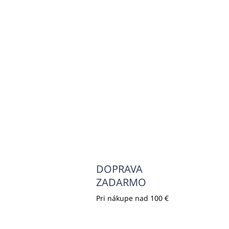
SKLADOM
(>5000 KS)
Hrebeň (HAIR COMB)
De
PURITY WHITE
KI
€0,22
€0
€0,18 bez DPH
€0,
Do košíka
DOPRAVA
ZADARMO
Pri nákupe nad 100 €