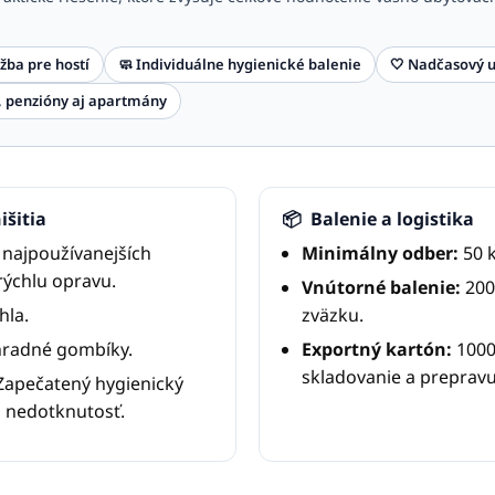
žba pre hostí
🧼 Individuálne hygienické balenie
🤍 Nadčasový u
y, penzióny aj apartmány
šitia
📦
Balenie a logistika
 najpoužívanejších
Minimálny odber:
50 k
 rýchlu opravu.
Vnútorné balenie:
200
hla.
zväzku.
hradné gombíky.
Exportný kartón:
1000
skladovanie a prepravu
apečatený hygienický
i nedotknutosť.