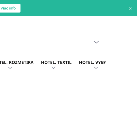
✕
Viac info
PRÁZDNY KOŠÍK
NÁKUPNÝ
KOŠÍK
TEL. KOZMETIKA
HOTEL. TEXTIL
HOTEL. VYBAVENIE
OBLE