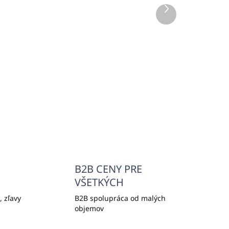
DOM
SKLADOM
Ďalší
0 KS)
(1700 KS)
produkt
TY
Holiaca sada (SHAVING
KIT) PURITY WHITE
€0,65
€0,53 bez DPH
Do košíka
B2B CENY PRE
VŠETKÝCH
 zľavy
B2B spolupráca od malých
objemov