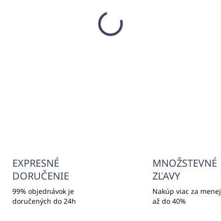
SKLADOM
SKLA
(4310 KS)
(>500
ntálna sada (DENTAL
Hygienická sada (VANI
T) PURITY WHITE
KIT) PURITY WHITE
,67
€0,23
54 bez DPH
€0,19 bez DPH
Do košíka
Do košíka
EXPRESNÉ
MNOŽSTEVNÉ
DORUČENIE
ZĽAVY
99% objednávok je
Nakúp viac za menej,
doručených do 24h
až do 40%