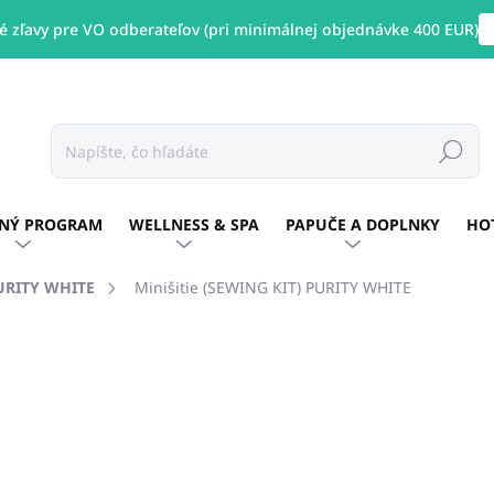
 zľavy pre VO odberateľov (pri minimálnej objednávke 400 EUR)
Hľadať
NÝ PROGRAM
WELLNESS & SPA
PAPUČE A DOPLNKY
HO
URITY WHITE
Minišitie (SEWING KIT) PURITY WHITE
otenia
ZNAČKA:
PURITY WHITE
€0,17
/ ks
€0,14 bez DPH
Jednotková
SKLADOM
(>5000 KS)
cena: