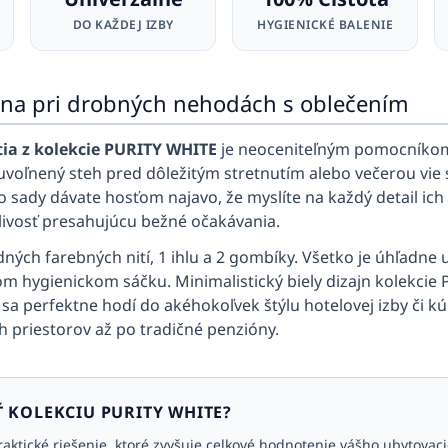
DO KAŽDEJ IZBY
HYGIENICKÉ BALENIE
na pri drobných nehodách s oblečením
tia z kolekcie PURITY WHITE
je neoceniteľným pomocníkom
voľnený steh pred dôležitým stretnutím alebo večerou vie 
o sady dávate hosťom najavo, že myslíte na každý detail ich
livosť presahujúcu bežné očakávania.
ných farebných nití, 1 ihlu a 2 gombíky. Všetko je úhľadne
m hygienickom sáčku. Minimalistický biely dizajn kolekcie
ý sa perfektne hodí do akéhokoľvek štýlu hotelovej izby či 
 priestorov až po tradičné penzióny.
Ť KOLEKCIU PURITY WHITE?
raktické riešenie, ktoré zvyšuje celkové hodnotenie vášho ubytovac