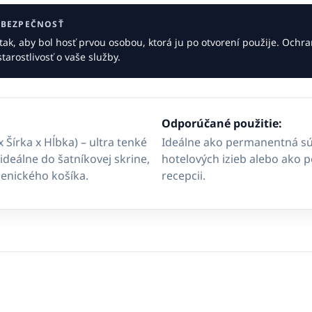
A BEZPEČNOSŤ
tak, aby bol hosť prvou osobou, ktorá ju po otvorení použije. Ochr
tarostlivosť o vaše služby.
Odporúčané použitie:
x Šírka x Hĺbka) – ultra tenké
Ideálne ako permanentná sú
deálne do šatníkovej skrine,
hotelových izieb alebo ako 
ienického košíka.
recepcii.