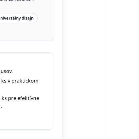
niverzálny dizajn
usov.
 ks v praktickom
 ks pre efektívne
.