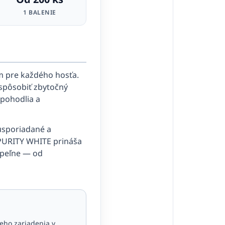
1 BALENIE
 pre každého hosťa.
spôsobiť zbytočný
 pohodlia a
 usporiadané a
 PURITY WHITE prináša
kúpeľne — od
ieho zariadenia v