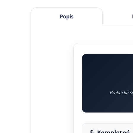
Popis
Praktická š
🪡 Kompletné