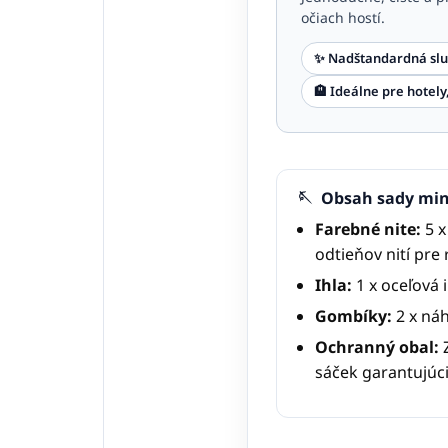
očiach hostí.
✨ Nadštandardná slu
🏨 Ideálne pre hotel
🪡
Obsah sady mini
Farebné nite:
5 x
odtieňov nití pre
Ihla:
1 x oceľová i
Gombíky:
2 x ná
Ochranný obal:
Z
sáček garantujúc