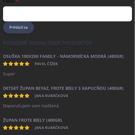
EMAIL
Prihlásiť sa
POSLEDNÉ HODNOTENIE PRODUKTOV
OSUŠKA 100X200 FAMILY - NÁMORNÍCKA MODRÁ (480GR)
PAVEL ČÍŽEK
Super
DETSKÝ ŽUPAN BEYAZ, FROTE BIELY S KAPUCŇOU (400GR)
JANA KUBÁČKOVÁ
Doporučujem som nadšená
ŽUPAN FROTE BIELY (400GR)
JANA KUBÁČKOVÁ