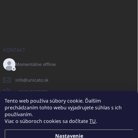
KONTAKT
Momentálne offline
info
@
unicato.sk
+421940652650
Tento web používa súbory cookie. Ďalším
prechádzaním tohto webu vyjadrujete súhlas s ich
používaním.
UNICATO.sk
UNICATOshop.cz
UNICATO.at
UNICATO.hu
Viac o súboroch cookies sa dočítate
TU
.
UNICATOshop.pl
UNICATOshop.de
Nastavenie