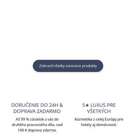
€5,24 bez DPH
Do košíka
Do košíka
Zobraziť všetky súvisiace produkty
DORUČENIE DO 24H &
5★ LUXUS PRE
DOPRAVA ZADARMO
VŠETKÝCH
Až 99 % zásielok u vás do
Kozmetika z celej Európy pre
druhého pracovného dňa, nad
hotely aj domácnosti.
100 € doprava zdarma.