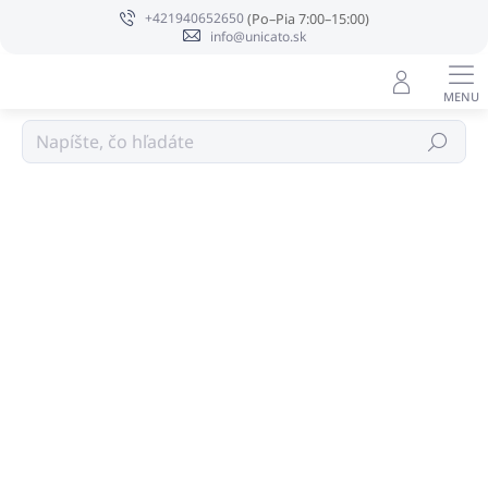
Prejsť
+421940652650
na
info@unicato.sk
obsah
BIOAROMA SYNERGIE - zmes éterických olejov
Hľadať
Podrobnosti hodnotenia
Neohodnotené
ZNAČKA:
BIOAROMA SYNERGIE