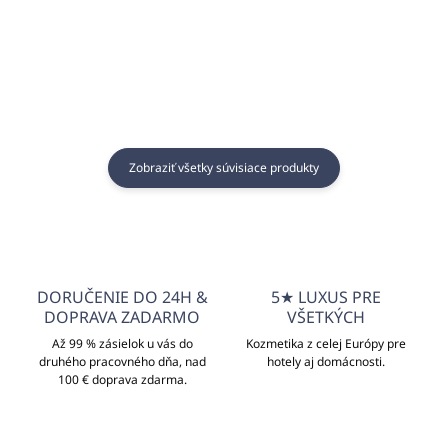
Do košíka
Do košíka
Zobraziť všetky súvisiace produkty
DORUČENIE DO 24H &
5★ LUXUS PRE
DOPRAVA ZADARMO
VŠETKÝCH
Až 99 % zásielok u vás do
Kozmetika z celej Európy pre
druhého pracovného dňa, nad
hotely aj domácnosti.
100 € doprava zdarma.