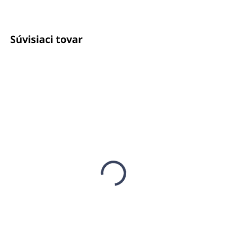
Súvisiaci tovar
SKLADOM
SKLADOM
(2 KS)
(1 KS)
Sprchový gél Tymián,
Emulzia s olejom z
Šalvia, Mäta 100ml
hroznových jadierok
BODY CARE by
250ml BODY CARE by
PIROCHE
PIROCHE
€4,45
€25,69
€3,62 bez DPH
€20,89 bez DPH