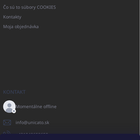
Čo sú to súbory COOKIES
Kontakty
Moja objednávka
KONTAKT
Momentálne offline
info
@
unicato.sk
+421940652650