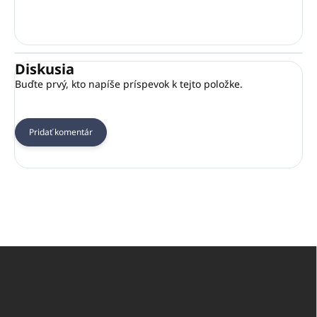
Diskusia
Buďte prvý, kto napíše príspevok k tejto položke.
Pridať komentár
Z
á
p
ä
t