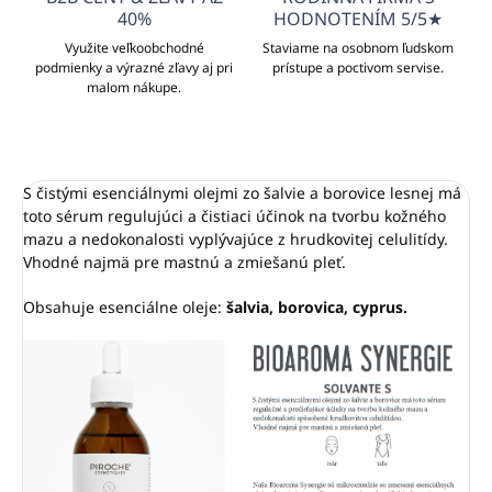
40%
HODNOTENÍM 5/5★
Využite veľkoobchodné
Staviame na osobnom ľudskom
podmienky a výrazné zľavy aj pri
prístupe a poctivom servise.
malom nákupe.
S čistými esenciálnymi olejmi zo šalvie a borovice lesnej má
toto sérum regulujúci a čistiaci účinok na tvorbu kožného
mazu a nedokonalosti vyplývajúce z hrudkovitej celulitídy.
Vhodné najmä pre mastnú a zmiešanú pleť.
Obsahuje esenciálne oleje:
šalvia, borovica, cyprus.