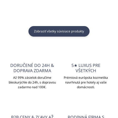
Zobraziť všetky súvisiace produkty
DORUČENÉ DO 24H &
5★ LUXUS PRE
DOPRAVA ZDARMA
VŠETKÝCH
Až 99% zásielok doručíme
Prémiová európska kozmetika
bleskurýchle do 24h, s dopravou
navrhnutá pre hotely aj vaše
zadarmo nad 100€.
domácnosti.
B2B CENY & ZĽAVY AŽ
RODINNÁ FIRMA S