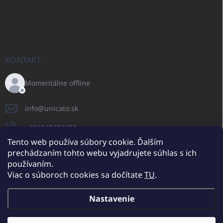
KONTAKT
Momentálne offline
info
@
unicato.sk
+421940652650
Tento web používa súbory cookie. Ďalším
prechádzaním tohto webu vyjadrujete súhlas s ich
používaním.
UNICATO.sk
UNICATOshop.cz
UNICATO.at
UNICATO.hu
Viac o súboroch cookies sa dočítate
TU
.
UNICATOshop.pl
UNICATOshop.de
Nastavenie
Copyright 2026
UNICATO.sk
. Všetky práva vyhradené.
Upraviť nastavenie