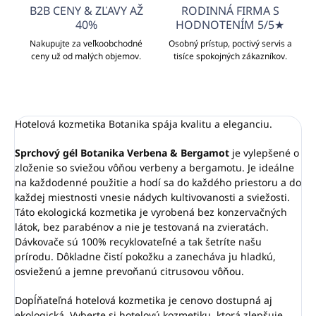
B2B CENY & ZĽAVY AŽ
RODINNÁ FIRMA S
40%
HODNOTENÍM 5/5★
Nakupujte za veľkoobchodné
Osobný prístup, poctivý servis a
ceny už od malých objemov.
tisíce spokojných zákazníkov.
Hotelová kozmetika Botanika spája kvalitu a eleganciu.
Sprchový gél Botanika Verbena & Bergamot
je
vylepšené o
zloženie so sviežou vôňou verbeny a bergamotu. Je ideálne
na každodenné použitie a hodí sa do každého priestoru a do
každej miestnosti vnesie nádych kultivovanosti a sviežosti.
Táto ekologická kozmetika je vyrobená bez konzervačných
látok, bez parabénov a nie je testovaná na zvieratách.
Dávkovače sú 100% recyklovateľné a tak šetríte našu
prírodu. D
ôkladne čistí pokožku a zanecháva ju hladkú,
osvieženú a jemne prevoňanú citrusovou vôňou.
Dopĺňateľná hotelová kozmetika je cenovo dostupná aj
ekologická. Vyberte si hotelovú kozmetiku, ktorá zlepšuje