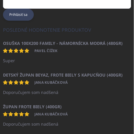
Prihlásiť sa
POSLEDNÉ HODNOTENIE PRODUKTOV
OSUŠKA 100X200 FAMILY - NÁMORNÍCKA MODRÁ (480GR)
PAVEL ČÍŽEK
Super
DETSKÝ ŽUPAN BEYAZ, FROTE BIELY S KAPUCŇOU (400GR)
JANA KUBÁČKOVÁ
Doporučujem som nadšená
ŽUPAN FROTE BIELY (400GR)
JANA KUBÁČKOVÁ
Doporučujem som nadšená