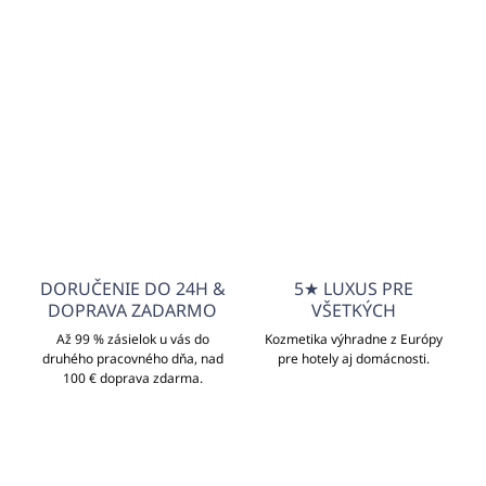
€3,32 bez DPH
Do košíka
Do košíka
DORUČENIE DO 24H &
5★ LUXUS PRE
DOPRAVA ZADARMO
VŠETKÝCH
Až 99 % zásielok u vás do
Kozmetika výhradne z Európy
druhého pracovného dňa, nad
pre hotely aj domácnosti.
100 € doprava zdarma.