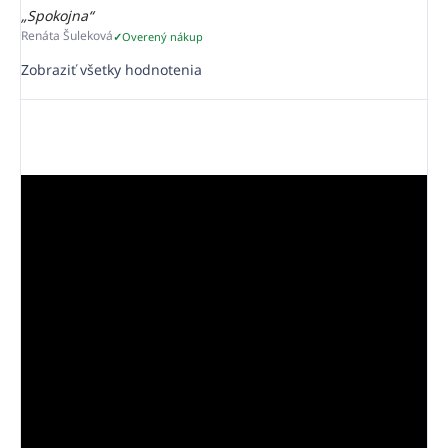
„Spokojna“
Renáta Šuleková
Overený nákup
Zobraziť všetky hodnotenia