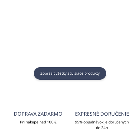
€41,61
€9,32 bez DPH
€33,83 bez DPH
Do košíka
Do košíka
Zobraziť všetky súvisiace produkty
DOPRAVA ZADARMO
EXPRESNÉ DORUČENIE
Pri nákupe nad 100 €
99% objednávok je doručených
do 24h