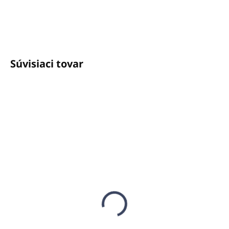
info@unicato.sk
Súvisiaci tovar
BESTSELLER
SKLADOM
SKLADOM
(21 KS)
(56 KS)
Vonný Difúzer
Vonný sprej ARGAN
ANUHEA 400ml -
500ml
ARGAN
€11,46