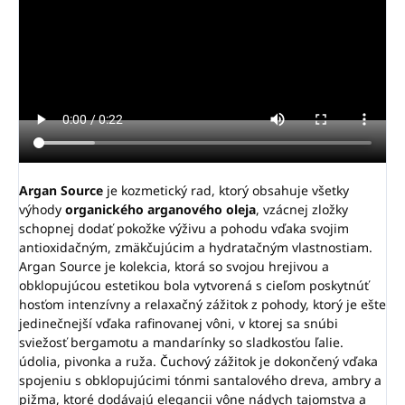
Argan Source
je kozmetický rad, ktorý obsahuje všetky
výhody
organického arganového oleja
, vzácnej zložky
schopnej dodať pokožke výživu a pohodu vďaka svojim
antioxidačným, zmäkčujúcim a hydratačným vlastnostiam.
Argan Source je kolekcia, ktorá so svojou hrejivou a
obklopujúcou estetikou bola vytvorená s cieľom poskytnúť
hosťom intenzívny a relaxačný zážitok z pohody, ktorý je ešte
jedinečnejší vďaka rafinovanej vôni, v ktorej sa snúbi
sviežosť bergamotu a mandarínky so sladkosťou ľalie.
údolia, pivonka a ruža. Čuchový zážitok je dokončený vďaka
spojeniu s obklopujúcimi tónmi santalového dreva, ambry a
pižma, ktoré dodávajú elegancii vône nádych tajomstva a