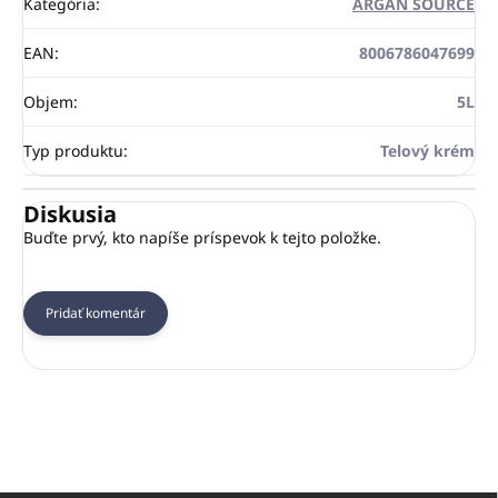
Kategória
:
ARGAN SOURCE
EAN
:
8006786047699
Objem
:
5L
Typ produktu
:
Telový krém
Diskusia
Buďte prvý, kto napíše príspevok k tejto položke.
Pridať komentár