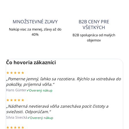
MNOŽSTEVNÉ ZĽAVY
B2B CENY PRE
VŠETKÝCH
Nakúp viac za menej, zľavy až do
40%
B2B spolupráca od malých
objemov
Čo hovoria zákazníci
★★★★★
„Pomerne jemný, ľahko sa rozotiera. Rýchlo sa vstrebáva do
pokožky, príjemná vôňa.“
Hans Günter
Overený nákup
★★★★★
„Nádherná nevtieravá vôňa zanecháva pocit čistoty a
sviežosti. Odporúčam.“
Silvia Sivecká
Overený nákup
★★★★★