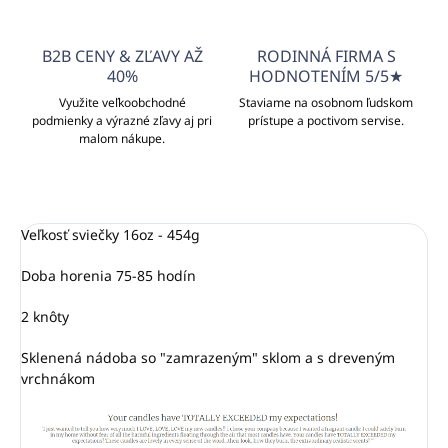
B2B CENY & ZĽAVY AŽ
RODINNÁ FIRMA S
40%
HODNOTENÍM 5/5★
Využite veľkoobchodné
Staviame na osobnom ľudskom
podmienky a výrazné zľavy aj pri
prístupe a poctivom servise.
malom nákupe.
Veľkosť sviečky 16oz - 454g
Doba horenia 75-85 hodín
2 knôty
Sklenená nádoba so "zamrazeným" sklom a s dreveným
vrchnákom