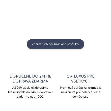
Zobraziť všetky súvisiace produkty
DORUČENÉ DO 24H &
5★ LUXUS PRE
DOPRAVA ZDARMA
VŠETKÝCH
Až 99% zásielok doručíme
Prémiová európska kozmetika
bleskurýchle do 24h, s dopravou
navrhnutá pre hotely aj vaše
zadarmo nad 100€.
domácnosti.