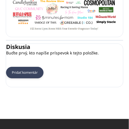
Diskusia
Buďte prvý, kto napíše príspevok k tejto položke.
Pridať komentár
Z
á