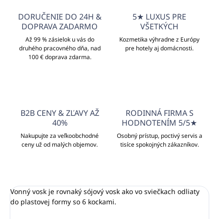
DORUČENIE DO 24H &
5★ LUXUS PRE
DOPRAVA ZADARMO
VŠETKÝCH
Až 99 % zásielok u vás do
Kozmetika výhradne z Európy
druhého pracovného dňa, nad
pre hotely aj domácnosti.
100 € doprava zdarma.
B2B CENY & ZĽAVY AŽ
RODINNÁ FIRMA S
40%
HODNOTENÍM 5/5★
Nakupujte za veľkoobchodné
Osobný prístup, poctivý servis a
ceny už od malých objemov.
tisíce spokojných zákazníkov.
Vonný vosk je rovnaký sójový vosk ako vo sviečkach odliaty
do plastovej formy so 6 kockami.