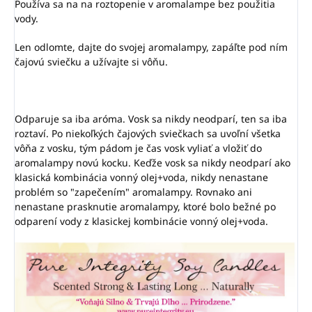
Používa sa na na roztopenie v aromalampe bez použitia
vody.
Len odlomte, dajte do svojej aromalampy, zapáľte pod ním
čajovú sviečku a užívajte si vôňu.
Odparuje sa iba aróma. Vosk sa nikdy neodparí, ten sa iba
roztaví. Po niekoľkých čajových sviečkach sa uvoľní všetka
vôňa z vosku, tým pádom je čas vosk vyliať a vložiť do
aromalampy novú kocku. Keďže vosk sa nikdy neodparí ako
klasická kombinácia vonný olej+voda, nikdy nenastane
problém so "zapečením" aromalampy. Rovnako ani
nenastane prasknutie aromalampy, ktoré bolo bežné po
odparení vody z klasickej kombinácie vonný olej+voda.