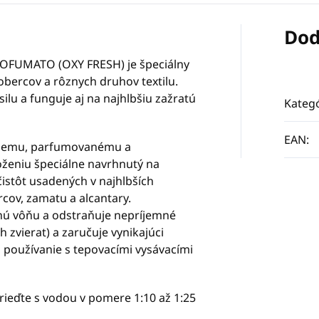
Dod
OFUMATO (OXY FRESH) je špeciálny
obercov a rôznych druhov textilu.
ilu a funguje aj na najhlbšiu zažratú
Kategó
EAN
:
vnemu, parfumovanému a
eniu špeciálne navrhnutý na
istôt usadených v najhlbších
cov, zamatu a alcantary.
nú vôňu a odstraňuje nepríjemné
zvierat) a zaručuje vynikajúci
a používanie s tepovacími vysávacími
 rieďte s vodou v pomere 1:10 až 1:25