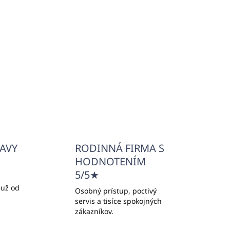
ĽAVY
RODINNÁ FIRMA S
HODNOTENÍM
5/5★
 už od
Osobný prístup, poctivý
servis a tisíce spokojných
zákazníkov.