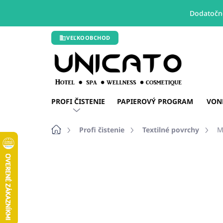
Dodatočné
Prejsť
VEĽKOOBCHOD
na
obsah
PROFI ČISTENIE
PAPIEROVÝ PROGRAM
VON
Domov
Profi čistenie
Textilné povrchy
M
3 hodnotenia
Podrobnosti hodnot