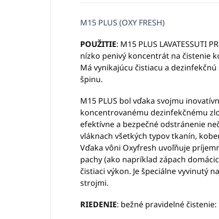
M15 PLUS (OXY FRESH)
P
OUŽITIE
: M15 PLUS LAVATESSUTI PR
nízko penivý koncentrát na čistenie k
Má vynikajúcu čistiacu a dezinfekčnú s
špinu.
M15 PLUS bol vďaka svojmu inovatí
koncentrovanému dezinfekčnému zlož
efektívne a bezpečné odstránenie neč
vláknach všetkých typov tkanín, kober
Vďaka vôni Oxyfresh uvoľňuje príjem
pachy (ako napríklad zápach domácich 
čistiaci výkon. J
e špeciálne vyvinutý n
strojmi.
RIEDENIE
: bežné pravidelné čistenie: