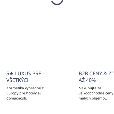
ej na rýchle čistenie
únenia, kobercov a
tilu
,03
90 bez DPH
Do košíka
5★ LUXUS PRE
B2B CENY & Z
VŠETKÝCH
AŽ 40%
Kozmetika výhradne z
Nakupujte za
Európy pre hotely aj
veľkoobchodné ceny
domácnosti.
malých objemov.