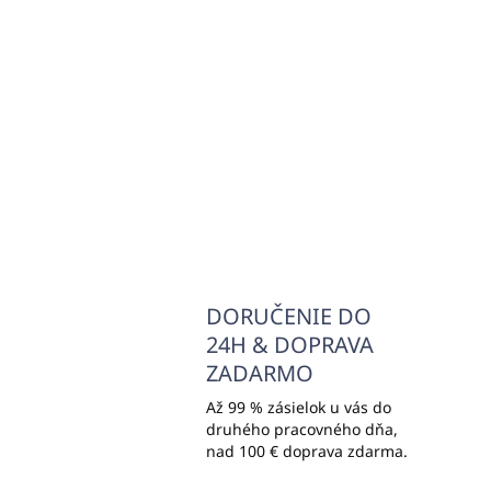
koncentrát na strojové
spr
tepovanie kobercov
čal
tex
€37,47
€6
€30,46 bez DPH
€4,
Do košíka
DORUČENIE DO
24H & DOPRAVA
ZADARMO
Až 99 % zásielok u vás do
druhého pracovného dňa,
nad 100 € doprava zdarma.