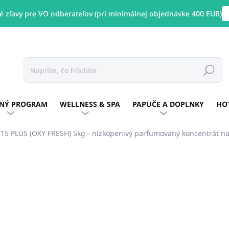
 zľavy pre VO odberateľov (pri minimálnej objednávke 400 EUR)
Hľadať
NÝ PROGRAM
WELLNESS & SPA
PAPUČE A DOPLNKY
HO
15 PLUS (OXY FRESH) 5kg - nízkopenivý parfumovaný koncentrát na t
enia
ZNAČKA:
ALLEGRINI ITALY
€33,86
€27,3
€22,23 bez DPH
Jednotková
SKLADOM
(23 KS)
cena: