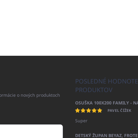
POSLEDNÉ HODNOTE
PRODUKTOV
formácie o nových produktoch
PAVEL ČÍŽEK
Super