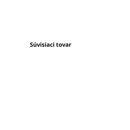
Súvisiaci tovar
SKLADOM
(7 KS)
M30 5kg - vysoko penivý
ST