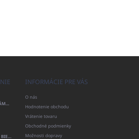
NIE
INFORMÁCIE PRE VÁS
O nás
OSUŠKA 100X200 FAMILY - NÁMORNÍCKA MODRÁ (480GR)
Hodnotenie obchodu
Vrátenie tovaru
Obchodné podmienky
Možnosti dopravy
DETSKÝ ŽUPAN BEYAZ, FROTE BIELY S KAPUCŇOU (400GR)