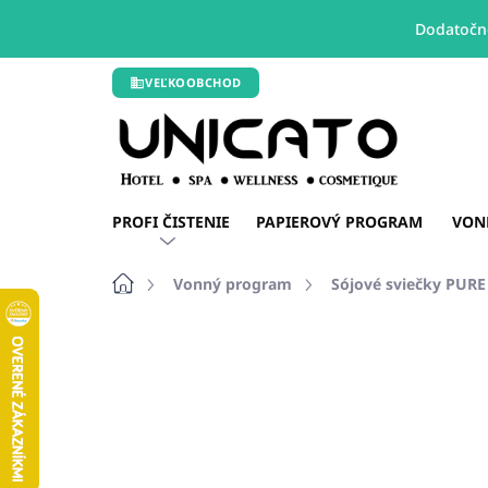
Dodatočné
Prejsť
VEĽKOOBCHOD
na
obsah
PROFI ČISTENIE
PAPIEROVÝ PROGRAM
VON
Domov
Vonný program
Sójové sviečky PUR
Neohodnotené
Podrobnosti hodn