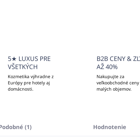
Do košíka
Do košíka
5★ LUXUS PRE
B2B CENY & Z
VŠETKÝCH
AŽ 40%
Kozmetika výhradne z
Nakupujte za
Európy pre hotely aj
veľkoobchodné ceny
domácnosti.
malých objemov.
Podobné (1)
Hodnotenie