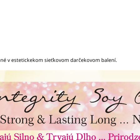
lené v estetickekom sieťkovom darčekovom balení.