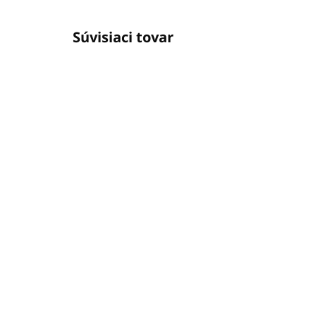
Súvisiaci tovar
SKLADOM
(36 KS)
Vonná sójová sviečka
Vo
PAPÁJA (PAPAYA) 16 oz
HR
(454g)
(28
€25,34
€1
€20,60 bez DPH
€15