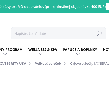
 zľavy pre VO odberateľov (pri minimálnej objednávke 400 EUR)
Hľadať
NÝ PROGRAM
WELLNESS & SPA
PAPUČE A DOPLNKY
HO
E INTEGRITY USA
Veľkosť sviečok
Čajové sviečky MINER
otenia
ZNAČKA:
PURE INTEGRITY USA
€12,84
/ ks
€10,44 bez DPH
Jednotková
SKLADOM
(5 KS)
cena: