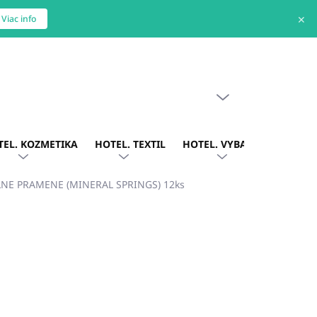
✕
Viac info
PRÁZDNY KOŠÍK
NÁKUPNÝ
KOŠÍK
TEL. KOZMETIKA
HOTEL. TEXTIL
HOTEL. VYBAVENIE
OBLE
ÁLNE PRAMENE (MINERAL SPRINGS) 12ks