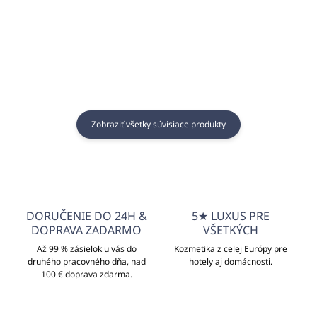
Do košíka
Do košíka
Zobraziť všetky súvisiace produkty
DORUČENIE DO 24H &
5★ LUXUS PRE
DOPRAVA ZADARMO
VŠETKÝCH
Až 99 % zásielok u vás do
Kozmetika z celej Európy pre
druhého pracovného dňa, nad
hotely aj domácnosti.
100 € doprava zdarma.