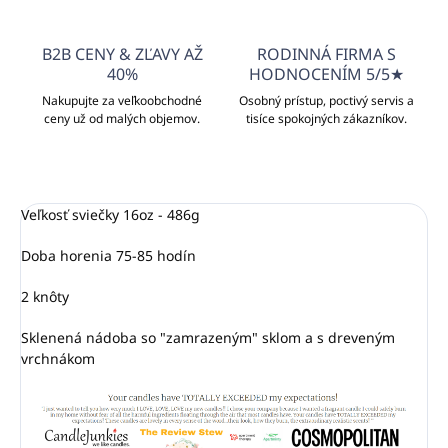
B2B CENY & ZĽAVY AŽ
RODINNÁ FIRMA S
40%
HODNOCENÍM 5/5★
Nakupujte za veľkoobchodné
Osobný prístup, poctivý servis a
ceny už od malých objemov.
tisíce spokojných zákazníkov.
Veľkosť sviečky 16oz - 486g
Doba horenia 75-85 hodín
2 knôty
Sklenená nádoba so "zamrazeným" sklom a s dreveným
vrchnákom