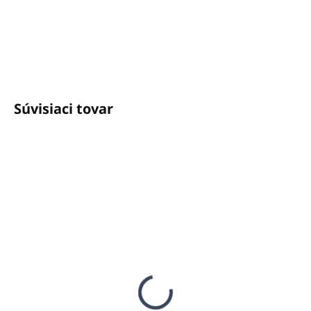
+421940652650
info@unicato.sk
Súvisiaci tovar
SKLADOM
SKLADOM
(1 KS)
(1 KS)
Vonná sójová sviečka
Vonná sójová sviečka
JAZMÍN (JASMINE) 16
KAŠMÍR (CASHMERE)
oz (454g)
16 oz (454g)