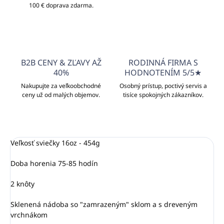
100 € doprava zdarma.
B2B CENY & ZĽAVY AŽ
RODINNÁ FIRMA S
40%
HODNOTENÍM 5/5★
Nakupujte za veľkoobchodné
Osobný prístup, poctivý servis a
ceny už od malých objemov.
tisíce spokojných zákazníkov.
Veľkosť sviečky 16oz - 454g
Doba horenia 75-85 hodín
2 knôty
Sklenená nádoba so "zamrazeným" sklom a s dreveným
vrchnákom