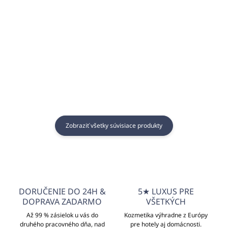
€26,35
€26,35
€21,42 bez DPH
€21,42 bez DPH
Do košíka
Do košíka
Zobraziť všetky súvisiace produkty
DORUČENIE DO 24H &
5★ LUXUS PRE
DOPRAVA ZADARMO
VŠETKÝCH
Až 99 % zásielok u vás do
Kozmetika výhradne z Európy
druhého pracovného dňa, nad
pre hotely aj domácnosti.