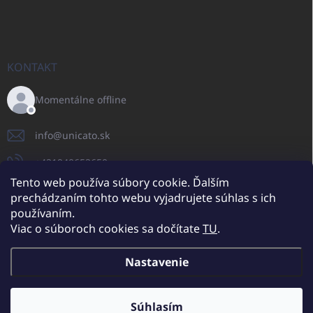
KONTAKT
Momentálne offline
info
@
unicato.sk
+421940652650
Tento web používa súbory cookie. Ďalším
prechádzaním tohto webu vyjadrujete súhlas s ich
používaním.
UNICATO.sk
UNICATOshop.cz
UNICATO.at
UNICATO.hu
Viac o súboroch cookies sa dočítate
TU
.
UNICATOshop.pl
UNICATOshop.de
Nastavenie
Copyright 2026
UNICATO.sk
. Všetky práva vyhradené.
Upraviť nastavenie
cookies
Súhlasím
Dodatočné zľavy pre VO odberateľov (pri minimálnej objednávke 400