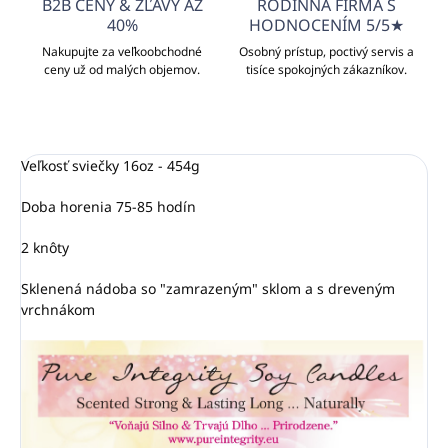
B2B CENY & ZĽAVY AŽ
RODINNÁ FIRMA S
40%
HODNOCENÍM 5/5★
Nakupujte za veľkoobchodné
Osobný prístup, poctivý servis a
ceny už od malých objemov.
tisíce spokojných zákazníkov.
Veľkosť sviečky 16oz - 454g
Doba horenia 75-85 hodín
2 knôty
Sklenená nádoba so "zamrazeným" sklom a s dreveným
vrchnákom