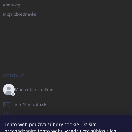
Kontakty
Moja objednávka
KONTAKT
Momentálne offline
info
@
unicato.sk
+421940652650
Tento web používa súbory cookie. Ďalším
prechádzaním tohto webu vyjadrujete súhlas s ich