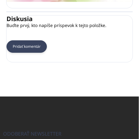
Diskusia
Buďte prvý, kto napíše príspevok k tejto položke.
Pridať komentár
Z
á
p
ä
t
i
ODOBERAŤ NEWSLETTER