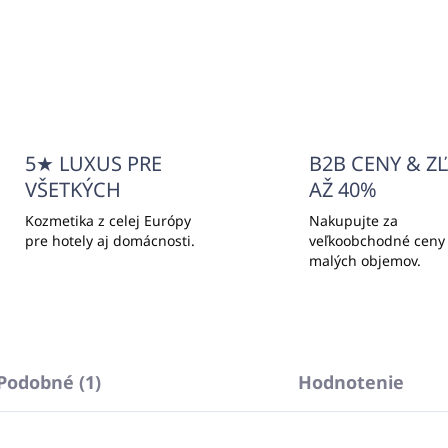
Do košíka
Do košíka
5★ LUXUS PRE
B2B CENY & Z
VŠETKÝCH
AŽ 40%
Kozmetika z celej Európy
Nakupujte za
pre hotely aj domácnosti.
veľkoobchodné ceny
malých objemov.
Podobné (1)
Hodnotenie