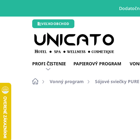
Dodatočné
Prejsť
VEĽKOOBCHOD
na
obsah
PROFI ČISTENIE
PAPIEROVÝ PROGRAM
VON
Domov
Vonný program
Sójové sviečky PUR
Neohodnotené
Podrobnosti hodn