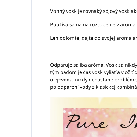
Vonný vosk je rovnaký sójový vosk ak
Používa sa na na roztopenie v aroma
Len odlomte, dajte do svojej aromalam
Odparuje sa iba aróma. Vosk sa nikdy 
tým pádom je čas vosk vyliať a vloži
olej+voda, nikdy nenastane problém
po odparení vody z klasickej kombiná