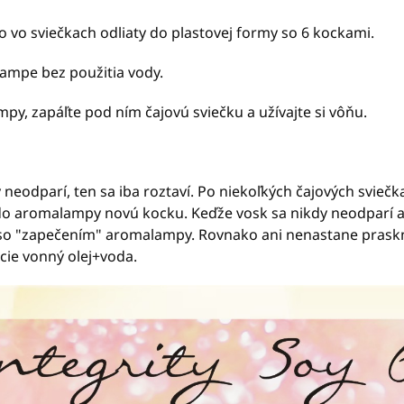
o vo sviečkach odliaty do plastovej formy so 6 kockami.
lampe bez použitia vody.
py, zapáľte pod ním čajovú sviečku a užívajte si vôňu.
neodparí, ten sa iba roztaví. Po niekoľkých čajových sviečk
ť do aromalampy novú kocku. Keďže vosk sa nikdy neodparí 
 so "zapečením" aromalampy. Rovnako ani nenastane prask
cie vonný olej+voda.