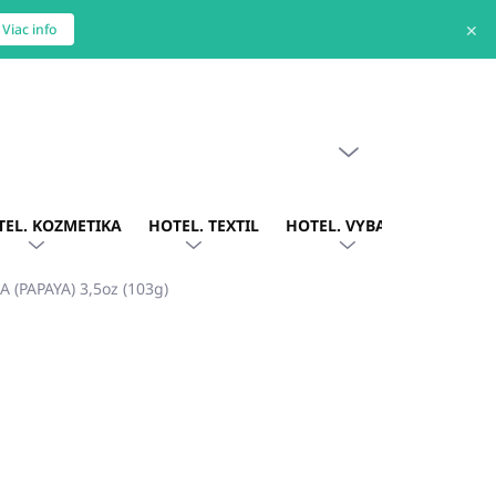
✕
Viac info
PRÁZDNY KOŠÍK
NÁKUPNÝ
KOŠÍK
TEL. KOZMETIKA
HOTEL. TEXTIL
HOTEL. VYBAVENIE
OBLE
A (PAPAYA) 3,5oz (103g)