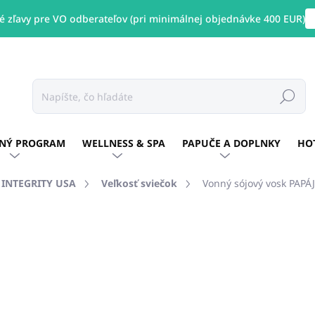
 zľavy pre VO odberateľov (pri minimálnej objednávke 400 EUR)
Hľadať
NÝ PROGRAM
WELLNESS & SPA
PAPUČE A DOPLNKY
HO
E INTEGRITY USA
Veľkosť sviečok
Vonný sójový vosk PAPÁJ
otenia
ZNAČKA:
PURE INTEGRITY USA
€5,66
/ ks
€4,60 bez DPH
Jednotková
SKLADOM
(11 KS)
cena: