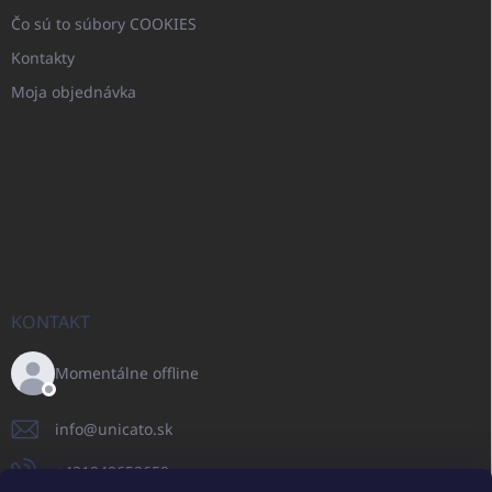
Čo sú to súbory COOKIES
Kontakty
Moja objednávka
KONTAKT
Momentálne offline
info
@
unicato.sk
+421940652650