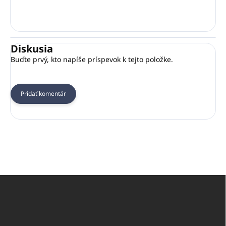
Diskusia
Buďte prvý, kto napíše príspevok k tejto položke.
Pridať komentár
Z
á
p
ä
t