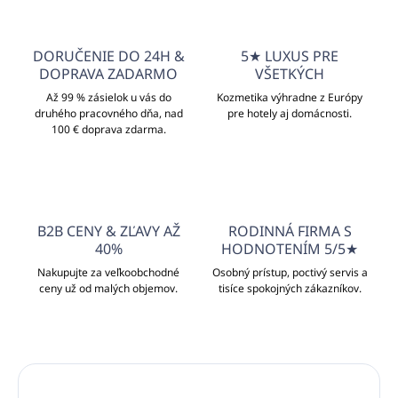
DORUČENIE DO 24H &
5★ LUXUS PRE
DOPRAVA ZADARMO
VŠETKÝCH
Až 99 % zásielok u vás do
Kozmetika výhradne z Európy
druhého pracovného dňa, nad
pre hotely aj domácnosti.
100 € doprava zdarma.
B2B CENY & ZĽAVY AŽ
RODINNÁ FIRMA S
40%
HODNOTENÍM 5/5★
Nakupujte za veľkoobchodné
Osobný prístup, poctivý servis a
ceny už od malých objemov.
tisíce spokojných zákazníkov.