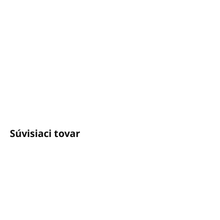
OPÝTAŤ SA
STRÁŽIŤ
Potrebujete poradiť?
+421940652650
info@unicato.sk
Súvisiaci tovar
VÝPREDAJ