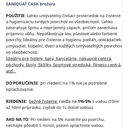
SANIQUAT CASA brožúra
POUŽITIE
: Ľahko umývateľný čistiaci prostriedok na čistenie
a hygienizáciu tvrdých povrchov vo všeobecnosti. Ľahko
odstraňuje špinu a nepríjemný zápach, pričom zanecháva
príjemnú vôňu. Nepoškodzuje kov, plastové alebo farbené
povrchy. Ideálny pre čistenie a hygienu podláh, obkladačiek,
kúpeľní, dverí a každých umývateľných povrchov
umývadiel,
vo všeobecnosti.
Ideálny pre hotely, bary, kancelárie, nákupné centrá,
obchody, školy, škôlky, športové strediská, fitness centrá,
atď...
DOPORUČENIE
: pri riedení na 1% nie je potrebné
oplachovanie.
RIEDENIE
:
bežné čistenie:
rieďte na
1%-5
%
s vodou (10ml
až 50ml prípravku, zvyšok do 1L doliať vodou).
AKO NA TO
: Pri riedení na 5% rozotrite po povrchu,
nechajte pôsobiť 5 minút, potom opláchnite vodou.