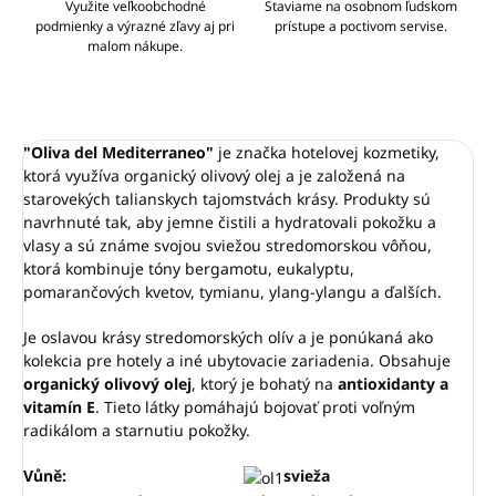
Využite veľkoobchodné
Staviame na osobnom ľudskom
podmienky a výrazné zľavy aj pri
prístupe a poctivom servise.
malom nákupe.
"Oliva del Mediterraneo"
je značka hotelovej kozmetiky,
ktorá využíva organický olivový olej a je založená na
starovekých talianskych tajomstvách krásy.
Produkty sú
navrhnuté tak, aby jemne čistili a hydratovali pokožku a
vlasy a sú známe svojou sviežou stredomorskou vôňou,
ktorá kombinuje tóny bergamotu, eukalyptu,
pomarančových kvetov, tymianu, ylang-ylangu a ďalších.
Je oslavou krásy stredomorských olív a je ponúkaná ako
kolekcia pre hotely a iné ubytovacie zariadenia.
Obsahuje
organický olivový olej
, ktorý je bohatý na
antioxidanty a
vitamín E
. Tieto látky pomáhajú bojovať proti voľným
radikálom a starnutiu pokožky.
Vůně:
svieža