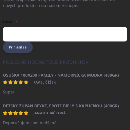
nových produktoch na našom e-shope.
EMAIL
Prihlásiť sa
POSLEDNÉ HODNOTENIE PRODUKTOV
OSUŠKA 100X200 FAMILY - NÁMORNÍCKA MODRÁ (480GR)
PAVEL ČÍŽEK
Super
DETSKÝ ŽUPAN BEYAZ, FROTE BIELY S KAPUCŇOU (400GR)
JANA KUBÁČKOVÁ
Doporučujem som nadšená