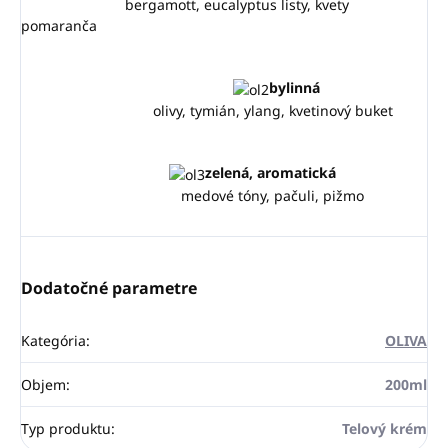
bergamott, eucalyptus listy, kvety
pomaranča
bylinná
olivy, tymián, ylang, kvetinový buket
zelená, aromatická
medové tóny, pačuli, pižmo
Dodatočné parametre
Kategória
:
OLIVA
Objem
:
200ml
Typ produktu
:
Telový krém