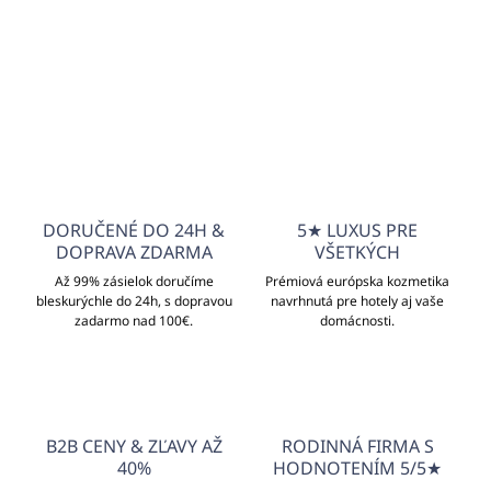
DORUČENÉ DO 24H &
5★ LUXUS PRE
DOPRAVA ZDARMA
VŠETKÝCH
Až 99% zásielok doručíme
Prémiová európska kozmetika
bleskurýchle do 24h, s dopravou
navrhnutá pre hotely aj vaše
zadarmo nad 100€.
domácnosti.
B2B CENY & ZĽAVY AŽ
RODINNÁ FIRMA S
40%
HODNOTENÍM 5/5★