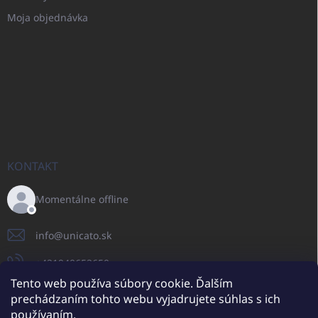
Moja objednávka
KONTAKT
Momentálne offline
info
@
unicato.sk
+421940652650
Tento web používa súbory cookie. Ďalším
prechádzaním tohto webu vyjadrujete súhlas s ich
používaním.
UNICATO.sk
UNICATOshop.cz
UNICATO.at
UNICATO.hu