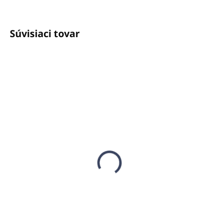
Súvisiaci tovar
SKLADOM
SKLADOM
(11 KS)
(15 KS)
Krém na telo a ruky 5L
Dávkovacia pumpička
OLIVA (kanister)
pre 200/300ml nádoby
ALLEGRINI
€57,32
€1,06
€46,60 bez DPH
€0,86 bez DPH
Do košíka
Detail