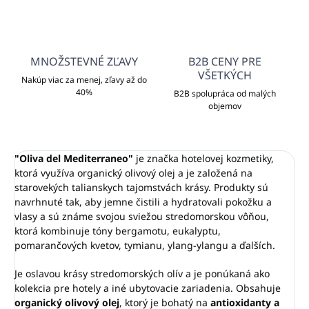
MNOŽSTEVNÉ ZĽAVY
B2B CENY PRE
VŠETKÝCH
Nakúp viac za menej, zľavy až do
40%
B2B spolupráca od malých
objemov
"Oliva del Mediterraneo"
je značka hotelovej kozmetiky,
ktorá využíva organický olivový olej a je založená na
starovekých talianskych tajomstvách krásy.
Produkty sú
navrhnuté tak, aby jemne čistili a hydratovali pokožku a
vlasy a sú známe svojou sviežou stredomorskou vôňou,
ktorá kombinuje tóny bergamotu, eukalyptu,
pomarančových kvetov, tymianu, ylang-ylangu a ďalších.
Je oslavou krásy stredomorských olív a je ponúkaná ako
kolekcia pre hotely a iné ubytovacie zariadenia.
Obsahuje
organický olivový olej
, ktorý je bohatý na
antioxidanty a