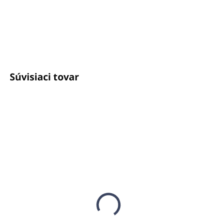
+421940652650
info@unicato.sk
Súvisiaci tovar
SKLADOM
SKLADOM
(120 KS)
(135 KS)
Gél na vlasy a telo
Gél na vlasy a telo
300ml OLIVA
500ml OLIVA
(pumpičkový
(pumpičkový