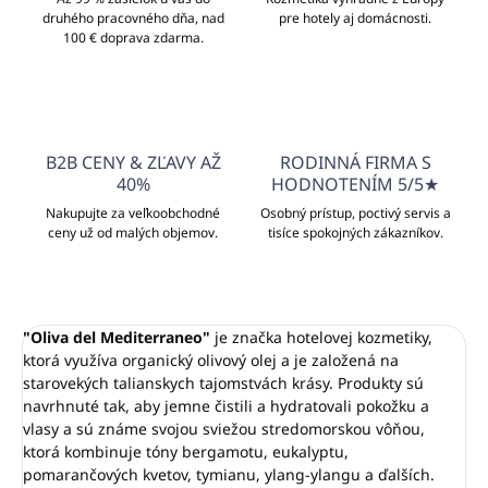
druhého pracovného dňa, nad
pre hotely aj domácnosti.
100 € doprava zdarma.
B2B CENY & ZĽAVY AŽ
RODINNÁ FIRMA S
40%
HODNOTENÍM 5/5★
Nakupujte za veľkoobchodné
Osobný prístup, poctivý servis a
ceny už od malých objemov.
tisíce spokojných zákazníkov.
"Oliva del Mediterraneo"
je značka hotelovej kozmetiky,
ktorá využíva organický olivový olej a je založená na
starovekých talianskych tajomstvách krásy.
Produkty sú
navrhnuté tak, aby jemne čistili a hydratovali pokožku a
vlasy a sú známe svojou sviežou stredomorskou vôňou,
ktorá kombinuje tóny bergamotu, eukalyptu,
pomarančových kvetov, tymianu, ylang-ylangu a ďalších.