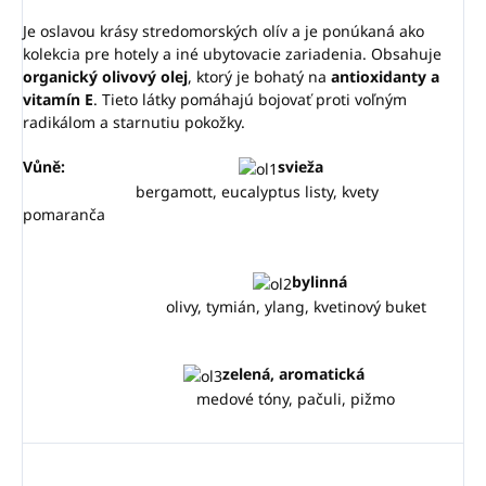
Je oslavou krásy stredomorských olív a je ponúkaná ako
kolekcia pre hotely a iné ubytovacie zariadenia.
Obsahuje
organický olivový olej
, ktorý je bohatý na
antioxidanty a
vitamín E
. Tieto látky pomáhajú bojovať proti voľným
radikálom a starnutiu pokožky.
Vůně:
svieža
bergamott, eucalyptus listy, kvety
pomaranča
bylinná
olivy, tymián, ylang, kvetinový buket
zelená, aromatická
medové tóny, pačuli, pižmo