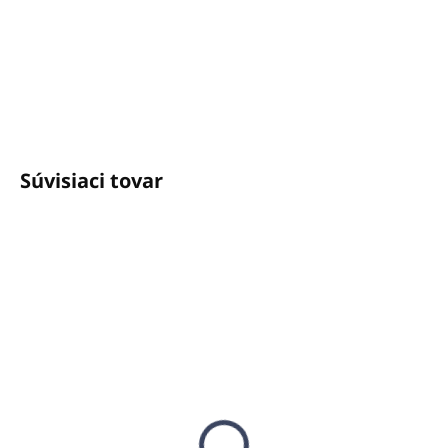
Potrebujete poradiť?
+421940652650
info@unicato.sk
Súvisiaci tovar
SKLADOM
SKLADOM
(14 KS)
(66 KS)
Držiak na pumpičkové
Držiak PURE kovový
dávkovače 500ml -
na pumpičkové